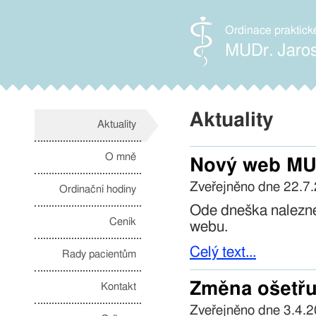
Ordinace praktick
MUDr. Jaro
Aktuality
Aktuality
O mně
Nový web MU
Zveřejněno dne 22.7
Ordinační hodiny
Ode dneška nalezne
Ceník
webu.
Celý text...
Rady pacientům
Změna ošetřuj
Kontakt
Zveřejněno dne 3.4.